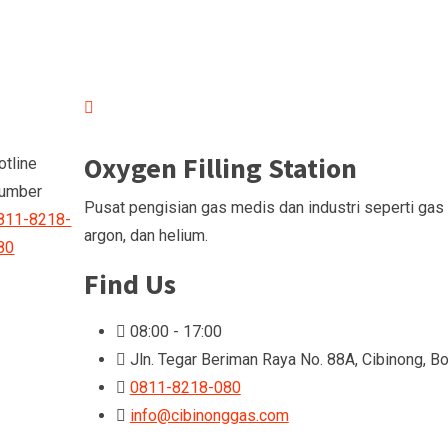
Oxygen Filling Station
otline
umber
Pusat pengisian gas medis dan industri seperti gas 
811-8218-
argon, dan helium.
80
Find Us
08:00 - 17:00
Jln. Tegar Beriman Raya No. 88A, Cibinong, Bo
0811-8218-080
info@cibinonggas.com