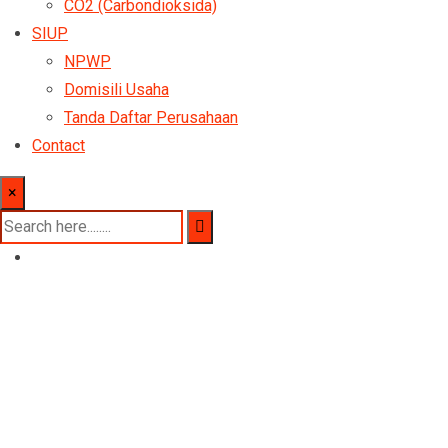
CO2 (Carbondioksida)
SIUP
NPWP
Domisili Usaha
Tanda Daftar Perusahaan
Contact
×
Pusat Pengisian Gas Bermutu
Gas Medis dan Indust
Kepuasan konsumen adalah hal yang kami utama
dengan mengutamakan profesionalisme terhada