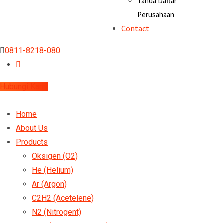
Tanda Daftar
Perusahaan
Contact
0811-8218-080
Hubungi Kami
Home
About Us
Products
Oksigen (O2)
He (Helium)
Ar (Argon)
C2H2 (Acetelene)
N2 (Nitrogent)