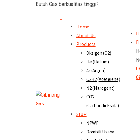
Butuh Gas berkualitas tinggi?
Contact Us
Home
About Us
Products
H
Oksigen (O2)
N
He (Helium)
0
Ar (Argon)
0
C2H2 (Acetelene)
N2 (Nitrogent)
CO2
(Carbondioksida)
SIUP
NPWP
Domisili Usaha