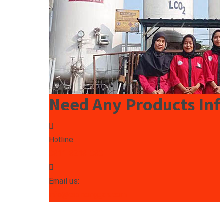
Need Any Products In
Hotline
0811-8218-080
Email us:
info@cibinonggas.com