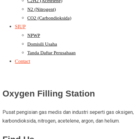
C2H2 (Acetelene)
N2 (Nitrogent)
CO2 (Carbondioksida)
SIUP
NPWP
Domisili Usaha
Tanda Daftar Perusahaan
Contact
Oxygen Filling Station
Pusat pengisian gas medis dan industri seperti gas oksigen,
karbondioksida, nitrogen, acetelene, argon, dan helium.