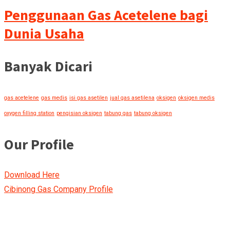
Penggunaan Gas Acetelene bagi
Dunia Usaha
Banyak Dicari
gas acetelene
gas medis
isi gas asetilen
jual gas asetilena
oksigen
oksigen medis
oxygen filling station
pengisian oksigen
tabung gas
tabung oksigen
Our Profile
Download Here
Cibinong Gas Company Profile