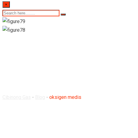
×
oksigen medis
Cibinong Gas
-
Blog
-
oksigen medis