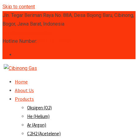
Skip to content
Jln. Tegar Beriman Raya No. 88A, Desa Bojong Baru, Cibinong,
Bogor, Jawa Barat, Indonesia
info@cibinonggas.com
Hotline Number:
0811-8218-080
Home
About Us
Products
Oksigen (O2)
He (Helium)
Ar (Argon)
C2H2 (Acetelene)